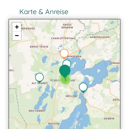
Karte & Anreise
+
−
2
3